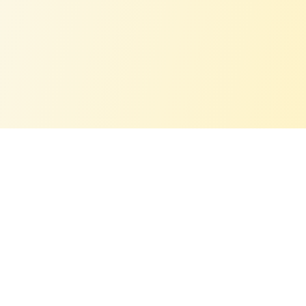
Intresserad av ett samarbete?
Du är välkommen att höra av dig om du har ett
projekt där du tror att mina bilder kan passa!